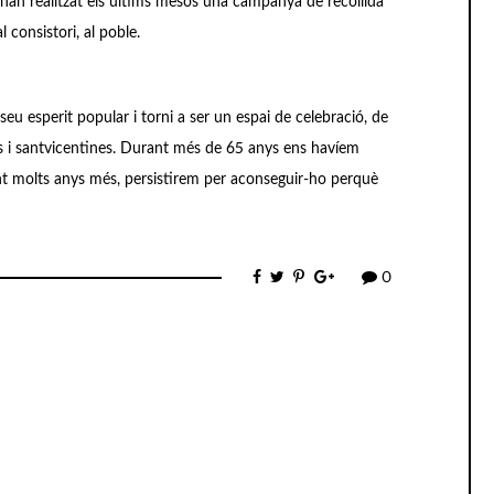
han realitzat els últims mesos una campanya de recollida
 consistori, al poble.
eu esperit popular i torni a ser un espai de celebració, de
ins i santvicentines. Durant més de 65 anys ens havíem
ant molts anys més, persistirem per aconseguir-ho perquè
0