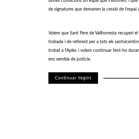
bones condicions un espai que s’estimen, i que 
de signatures que demanen la cessió de l’espai al
Volem que Sant Pere de Vallhonesta recuperi el s
trobada i de referent per a tots els santvicent
trobat a l’Aplec i volem continuar fent-ho dur
ens sembla de justícia.
Continuar llegint