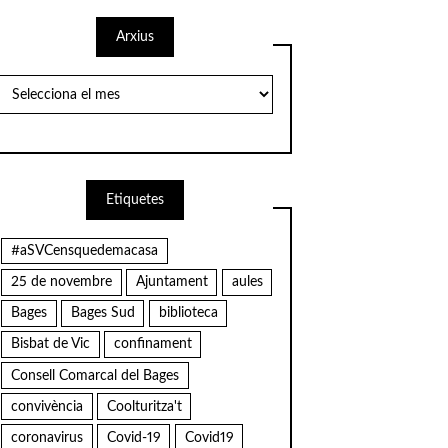
Arxius
Arxius
Etiquetes
#aSVCensquedemacasa
25 de novembre
Ajuntament
aules
Bages
Bages Sud
biblioteca
Bisbat de Vic
confinament
Consell Comarcal del Bages
convivència
Coolturitza't
coronavirus
Covid-19
Covid19