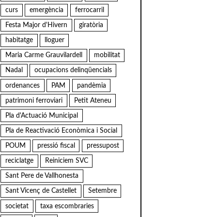
curs
emergència
ferrocarril
Festa Major d'Hivern
giratòria
habitatge
lloguer
Maria Carme Grauvilardell
mobilitat
Nadal
ocupacions delinqüencials
ordenances
PAM
pandèmia
patrimoni ferroviari
Petit Ateneu
Pla d'Actuació Municipal
Pla de Reactivació Econòmica i Social
POUM
pressió fiscal
pressupost
reciclatge
Reiniciem SVC
Sant Pere de Vallhonesta
Sant Vicenç de Castellet
Setembre
societat
taxa escombraries