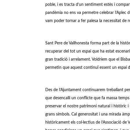
poble, i es tracta d’un sentiment estès i compart
pandèmia no ens va permetre celebrar l’Aplec de
vam poder tornar a fer palesa la necessitat de r
Sant Pere de Vallhonesta forma part de la històr
recuperar del tot un espai que ha estat escenari 
gran tradició i arrelament. Voldríem que el Bisbat
permetin que aquest continuï essent un espai de g
Des de l’Ajuntament continuarem treballant per 
que desencalli un conflicte que fa massa temps
preservar el nostre patrimoni natural i històric 
grans símbols. Cal generositat i una mirada àmpl
històricament els col·lectius de l’Associació de