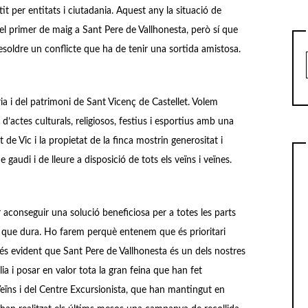
it per entitats i ciutadania. Aquest any la situació de
l primer de maig a Sant Pere de Vallhonesta, però sí que
esoldre un conflicte que ha de tenir una sortida amistosa.
ia i del patrimoni de Sant Vicenç de Castellet. Volem
d’actes culturals, religiosos, festius i esportius amb una
 de Vic i la propietat de la finca mostrin generositat i
audi i de lleure a disposició de tots els veïns i veïnes.
aconseguir una solució beneficiosa per a totes les parts
 que dura. Ho farem perquè entenem que és prioritari
i és evident que Sant Pere de Vallhonesta és un dels nostres
ia i posar en valor tota la gran feina que han fet
 Veïns i del Centre Excursionista, que han mantingut en