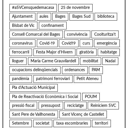
#aSVCensquedemacasa
25 de novembre
Ajuntament
aules
Bages
Bages Sud
biblioteca
Bisbat de Vic
confinament
Consell Comarcal del Bages
convivència
Coolturitza't
coronavirus
Covid-19
Covid19
curs
emergència
ferrocarril
Festa Major d'Hivern
giratòria
habitatge
lloguer
Maria Carme Grauvilardell
mobilitat
Nadal
ocupacions delinqüencials
ordenances
PAM
pandèmia
patrimoni ferroviari
Petit Ateneu
Pla d'Actuació Municipal
Pla de Reactivació Econòmica i Social
POUM
pressió fiscal
pressupost
reciclatge
Reiniciem SVC
Sant Pere de Vallhonesta
Sant Vicenç de Castellet
Setembre
societat
taxa escombraries
territori