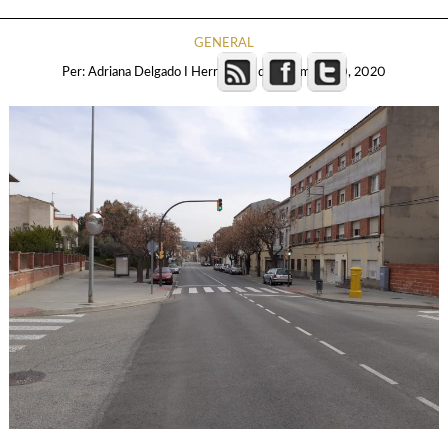
GENERAL
Per:
Adriana Delgado I Herreros
al
dilluns, març 30, 2020