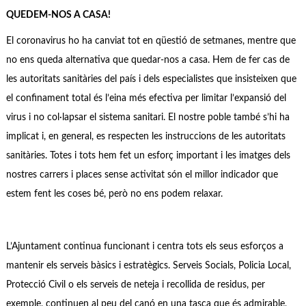
QUEDEM-NOS A CASA!
El coronavirus ho ha canviat tot en qüestió de setmanes, mentre que
no ens queda alternativa que quedar-nos a casa. Hem de fer cas de
les autoritats sanitàries del país i dels especialistes que insisteixen que
el confinament total és l’eina més efectiva per limitar l’expansió del
virus i no col·lapsar el sistema sanitari. El nostre poble també s’hi ha
implicat i, en general, es respecten les instruccions de les autoritats
sanitàries. Totes i tots hem fet un esforç important i les imatges dels
nostres carrers i places sense activitat són el millor indicador que
estem fent les coses bé, però no ens podem relaxar.
L’Ajuntament continua funcionant i centra tots els seus esforços a
mantenir els serveis bàsics i estratègics. Serveis Socials, Policia Local,
Protecció Civil o els serveis de neteja i recollida de residus, per
exemple, continuen al peu del canó en una tasca que és admirable,