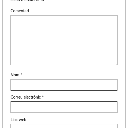
estan marcats amb
*
Comentari
Nom
*
Correu electrònic
*
Lloc web