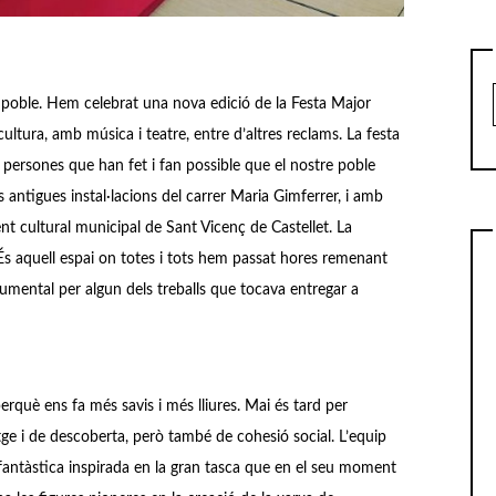
poble. Hem celebrat una nova edició de la Festa Major
ultura, amb música i teatre, entre d’altres reclams. La festa
 persones que han fet i fan possible que el nostre poble
s antigues instal·lacions del carrer Maria Gimferrer, i amb
t cultural municipal de Sant Vicenç de Castellet. La
 És aquell espai on totes i tots hem passat hores remenant
ocumental per algun dels treballs que tocava entregar a
erquè ens fa més savis i més lliures. Mai és tard per
tge i de descoberta, però també de cohesió social. L’equip
 fantàstica inspirada en la gran tasca que en el seu moment