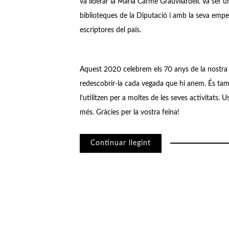
va liderar la Maria Carme Grauvilardell. Va ser u
biblioteques de la Diputació i amb la seva empen
escriptores del país.
Aquest 2020 celebrem els 70 anys de la nostra B
redescobrir-la cada vegada que hi anem. És tamb
l’utilitzen per a moltes de les seves activitats.
més. Gràcies per la vostra feina!
Continuar llegint