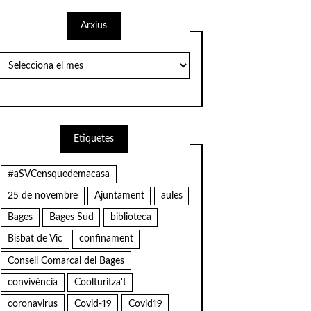
Arxius
Arxius
Etiquetes
#aSVCensquedemacasa
25 de novembre
Ajuntament
aules
Bages
Bages Sud
biblioteca
Bisbat de Vic
confinament
Consell Comarcal del Bages
convivència
Coolturitza't
coronavirus
Covid-19
Covid19