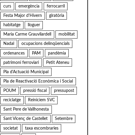
curs
emergència
ferrocarril
Festa Major d'Hivern
giratòria
habitatge
lloguer
Maria Carme Grauvilardell
mobilitat
Nadal
ocupacions delinqüencials
ordenances
PAM
pandèmia
patrimoni ferroviari
Petit Ateneu
Pla d'Actuació Municipal
Pla de Reactivació Econòmica i Social
POUM
pressió fiscal
pressupost
reciclatge
Reiniciem SVC
Sant Pere de Vallhonesta
Sant Vicenç de Castellet
Setembre
societat
taxa escombraries