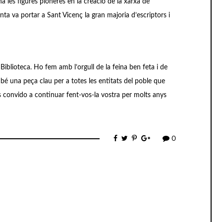
na les figures pioneres en la creació de la xarxa de
ta va portar a Sant Vicenç la gran majoria d’escriptors i
iblioteca. Ho fem amb l’orgull de la feina ben feta i de
é una peça clau per a totes les entitats del poble que
 Us convido a continuar fent-vos-la vostra per molts anys
0